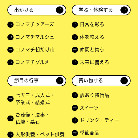
出かける
学ぶ・体験する
→
→
コノマチツアーズ
日常を彩る
コノマチマルシェ
体を整える
コノマチ朝だけ市
仲間と集う
コノマチグルメ
未来に備える
節目の行事
買い物する
→
→
七五三・成人式・
訳あり特価品
卒業式・結婚式
スイーツ
ご葬儀・法事・
ドリンク・ティー
仏壇・墓石
季節商品
人形供養・ペット供養