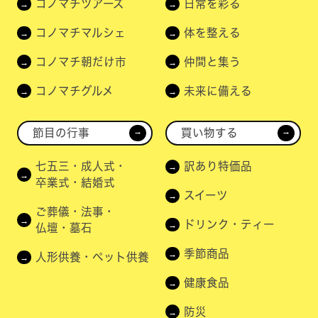
コノマチツアーズ
日常を彩る
コノマチマルシェ
体を整える
コノマチ朝だけ市
仲間と集う
コノマチグルメ
未来に備える
節目の行事
買い物する
→
→
七五三・成人式・
訳あり特価品
卒業式・結婚式
スイーツ
ご葬儀・法事・
ドリンク・ティー
仏壇・墓石
季節商品
人形供養・ペット供養
健康食品
防災