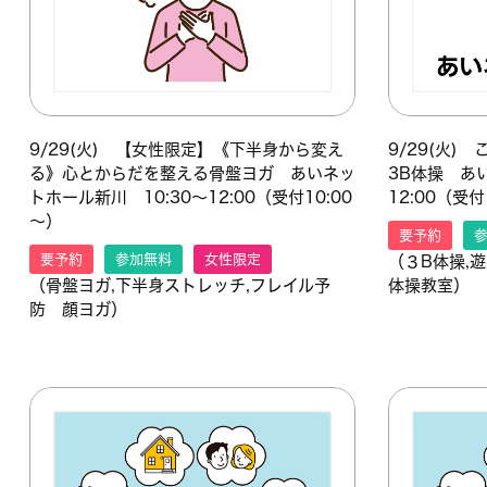
9/29(火) 【女性限定】《下半身から変え
9/29(火
る》心とからだを整える骨盤ヨガ あいネッ
3B体操 あ
トホール新川 10:30～12:00（受付10:00
12:00（受付
～）
要予約
要予約
参加無料
女性限定
（３B体操,
（骨盤ヨガ,下半身ストレッチ,フレイル予
体操教室）
防 顔ヨガ）