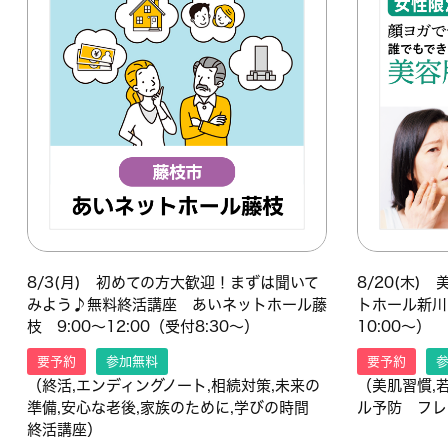
8/3(月) 初めての方大歓迎！まずは聞いて
8/20(木
みよう♪無料終活講座 あいネットホール藤
トホール新川 
枝 9:00～12:00（受付8:30～）
10:00～）
要予約
参加無料
要予約
（終活,エンディングノート,相続対策,未来の
（美肌習慣,
準備,安心な老後,家族のために,学びの時間
ル予防 フレ
終活講座）