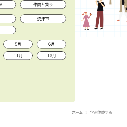
る
仲間と集う
焼津市
5月
6月
11月
12月
ホーム
学ぶ体験する