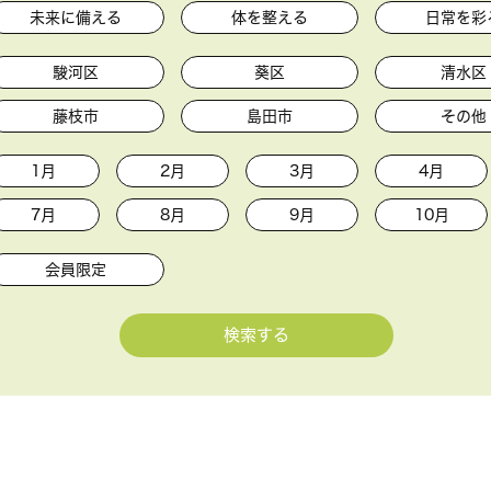
未来に備える
体を整える
日常を彩
駿河区
葵区
清水区
藤枝市
島田市
その他
1月
2月
3月
4月
7月
8月
9月
10月
会員限定
検索する