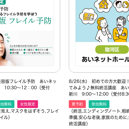
) 美容版フレイル予防 あいネッ
8/26(水) 初めての方大歓
10:30～12：00（受付
てみよう♪無料終活講座 あ
新川 9:00～12:00（受付8:
参加無料
女性限定
要予約
参加無料
若見え,マスクをはずそう,フレイ
（終活,エンディングノート,相
イル）
準備,安心な老後,家族のため
終活講座）