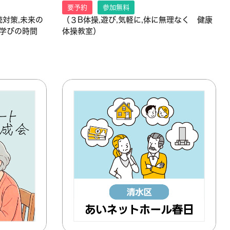
要予約
参加無料
続対策,未来の
（３B体操,遊び,気軽に,体に無理なく 健康
に,学びの時間
体操教室）