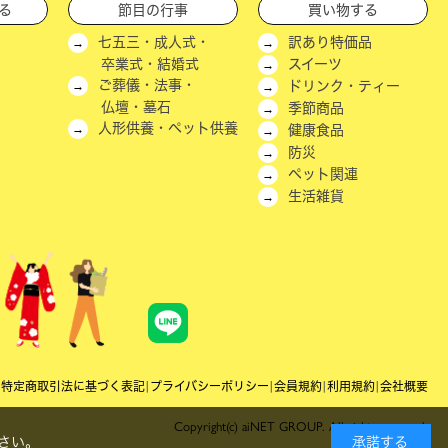
る
節目の行事
買い物する
七五三・成人式・
訳あり特価品
卒業式・結婚式
スイーツ
ご葬儀・法事・
ドリンク・ティー
仏壇・墓石
季節商品
人形供養・ペット供養
健康食品
防災
ペット関連
生活雑貨
|
特定商取引法に基づく表記
|
プライバシーポリシー
|
会員規約
|
利用規約
|
会社概要
Copyright(c) aiNET GROUP. All rights reserved.
さい。
承諾する