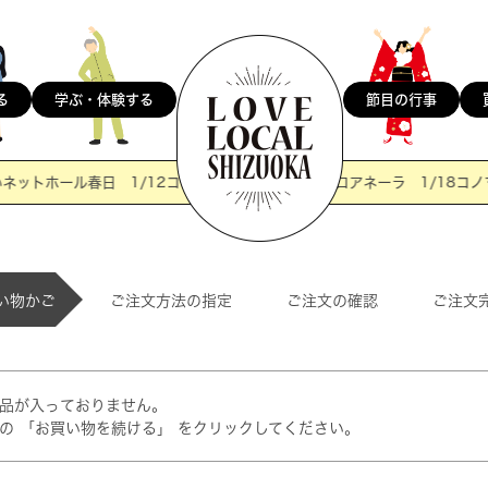
節目の行事
る
学ぶ・体験する
ットホール春日 1/12コノマチレストラン＠マウロアネーラ 1/18コノマ
い物かご
ご注文方法の指定
ご注文の確認
ご注文
品が入っておりません。
の 「お買い物を続ける」 をクリックしてください。