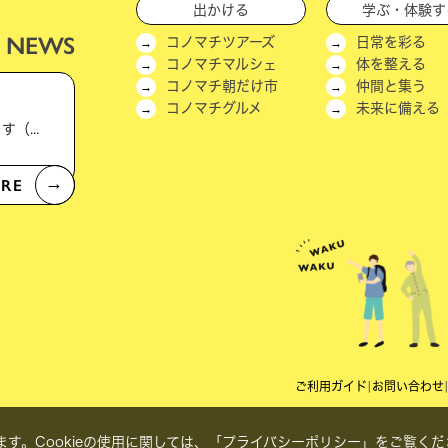
出かける
学ぶ・体験す
NEWS
コノマチツアーズ
日常を彩る
コノマチマルシェ
体を整える
コノマチ朝だけ市
仲間と集う
コノマチグルメ
未来に備える
公式LINEアカウントへのご登録をお願いいたします（新機能＆キャンペーン実施中！）
RE
→
ご利用ガイド
|
お問い合わせ
す。Cookieの使用に関しては、
「プライバシーポリシー」
をご覧くだ