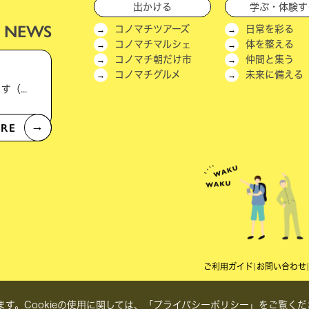
出かける
学ぶ・体験す
NEWS
コノマチツアーズ
日常を彩る
コノマチマルシェ
体を整える
コノマチ朝だけ市
仲間と集う
コノマチグルメ
未来に備える
公式LINEアカウントへのご登録をお願いいたします（新機能＆キャンペーン実施中！）
RE
→
ご利用ガイド
|
お問い合わせ
す。Cookieの使用に関しては、
「プライバシーポリシー」
をご覧くだ