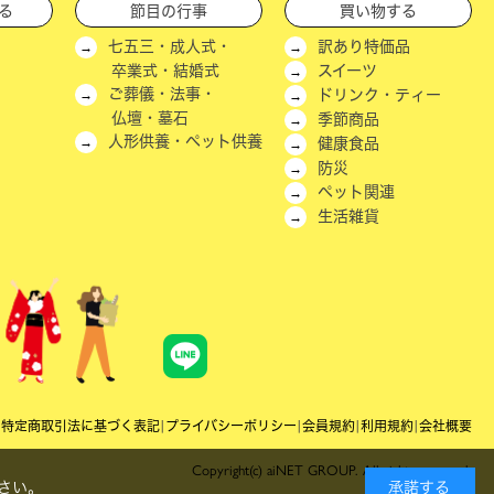
る
節目の行事
買い物する
七五三・成人式・
訳あり特価品
卒業式・結婚式
スイーツ
ご葬儀・法事・
ドリンク・ティー
仏壇・墓石
季節商品
人形供養・ペット供養
健康食品
防災
ペット関連
生活雑貨
|
特定商取引法に基づく表記
|
プライバシーポリシー
|
会員規約
|
利用規約
|
会社概要
Copyright(c) aiNET GROUP. All rights reserved.
さい。
承諾する