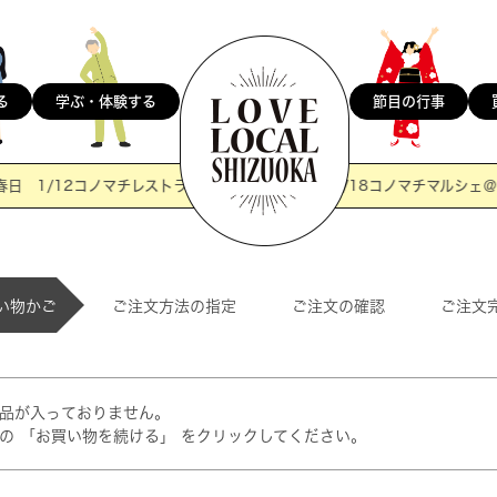
節目の行事
る
学ぶ・体験する
 1/12コノマチレストラン＠マウロアネーラ 1/18コノマチマルシェ＠城
い物かご
ご注文方法の指定
ご注文の確認
ご注文
品が入っておりません。
の 「お買い物を続ける」 をクリックしてください。