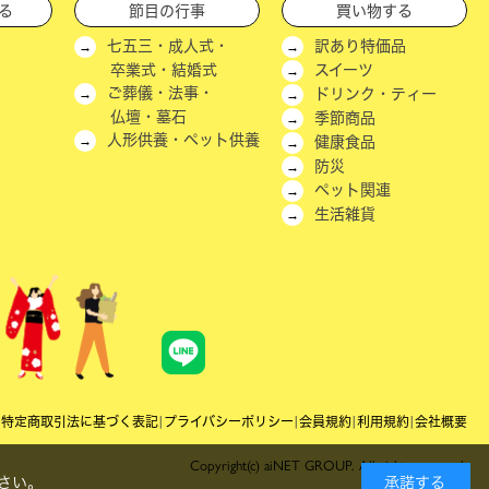
る
節目の行事
買い物する
七五三・成人式・
訳あり特価品
卒業式・結婚式
スイーツ
ご葬儀・法事・
ドリンク・ティー
仏壇・墓石
季節商品
人形供養・ペット供養
健康食品
防災
ペット関連
生活雑貨
|
特定商取引法に基づく表記
|
プライバシーポリシー
|
会員規約
|
利用規約
|
会社概要
Copyright(c) aiNET GROUP. All rights reserved.
さい。
承諾する