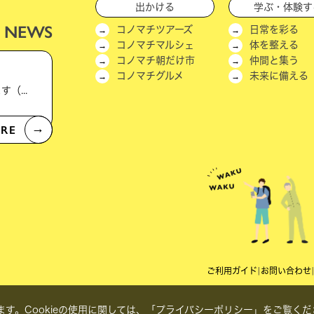
出かける
学ぶ・体験す
NEWS
コノマチツアーズ
日常を彩る
コノマチマルシェ
体を整える
コノマチ朝だけ市
仲間と集う
コノマチグルメ
未来に備える
公式LINEアカウントへのご登録をお願いいたします（新機能＆キャンペーン実施中！）
RE
→
ご利用ガイド
|
お問い合わせ
す。Cookieの使用に関しては、
「プライバシーポリシー」
をご覧くだ