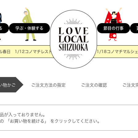
節目の行事
る
学ぶ・体験する
日 1/12コノマチレストラン＠マウロアネーラ 1/18コノマチマルシェ＠
い物かご
ご注文方法の指定
ご注文の確認
ご注文
品が入っておりません。
の 「お買い物を続ける」 をクリックしてください。