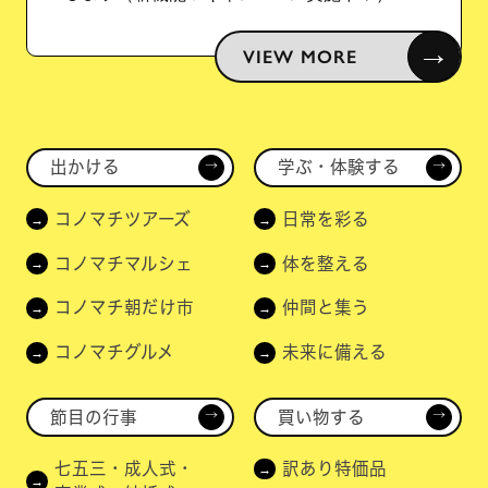
→
VIEW MORE
出かける
学ぶ・体験する
→
→
コノマチツアーズ
日常を彩る
コノマチマルシェ
体を整える
コノマチ朝だけ市
仲間と集う
コノマチグルメ
未来に備える
節目の行事
買い物する
→
→
七五三・成人式・
訳あり特価品