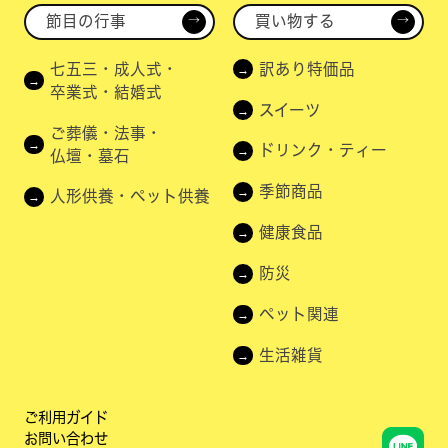
節目の行事
買い物する
→
→
七五三・成人式・
訳あり特価品
卒業式・結婚式
スイーツ
ご葬儀・法事・
ドリンク・ティー
仏壇・墓石
季節商品
人形供養・ペット供養
健康食品
防災
ペット関連
生活雑貨
ご利用ガイド
お問い合わせ