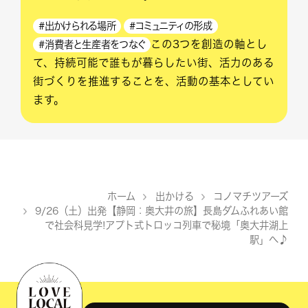
#出かけられる場所
#コミュニティの形成
この3つを創造の軸とし
#消費者と生産者をつなぐ
て、持続可能で誰もが暮らしたい街、活力のある
街づくりを推進することを、活動の基本としてい
ます。
ホーム
出かける
コノマチツアーズ
>
>
9/26（土）出発【静岡：奥大井の旅】長島ダムふれあい館
>
で社会科見学!アプト式トロッコ列車で秘境「奥大井湖上
駅」へ♪