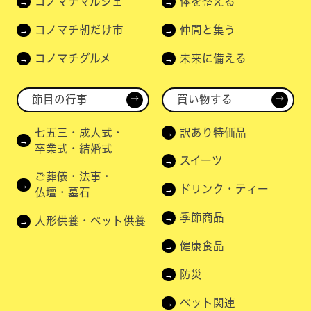
コノマチマルシェ
体を整える
コノマチ朝だけ市
仲間と集う
コノマチグルメ
未来に備える
節目の行事
買い物する
→
→
七五三・成人式・
訳あり特価品
卒業式・結婚式
スイーツ
ご葬儀・法事・
ドリンク・ティー
仏壇・墓石
季節商品
人形供養・ペット供養
健康食品
防災
ペット関連