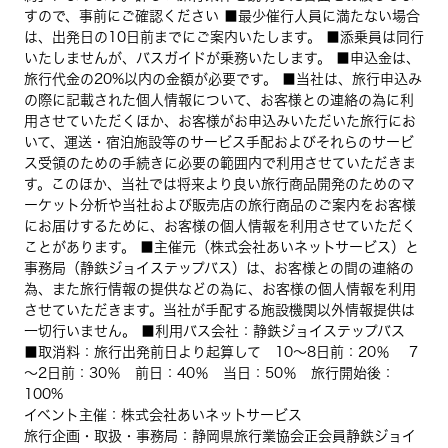
すので、事前にご確認ください ■最少催行人員に満たない場合
は、出発日の10日前までにご案内いたします。 ■添乗員は同行
いたしませんが、バスガイドが乗務いたします。 ■申込金は、
旅行代金の20%以内の金額が必要です。 ■当社は、旅行申込み
の際に記載された個人情報について、お客様との連絡の為に利
用させていただくほか、お客様がお申込みいただいた旅行にお
いて、運送・宿泊施設等のサービス手配およびそれらのサービ
ス受領のための手続きに必要の範囲内で利用させていただきま
す。このほか、当社では将来より良い旅行商品開発のためのマ
ーケット分析や当社および販売店の旅行商品のご案内をお客様
にお届けするために、お客様の個人情報を利用させていただく
ことがあります。 ■主催元（株式会社あいネットサービス）と
事務局（静鉄ジョイステップバス）は、お客様との間の連絡の
為、また旅行情報の提供などの為に、お客様の個人情報を利用
させていただきます。当社が手配する施設機関以外情報提供は
一切行いません。 ■利用バス会社：静鉄ジョイステップバス
■取消料：旅行出発前日より起算して 10～8日前：20％ 7
～2日前：30％ 前日：40％ 当日：50％ 旅行開始後：
100%
イベント主催：株式会社あいネットサービス
旅行企画・取扱・事務局：静岡県旅行業協会正会員静鉄ジョイ