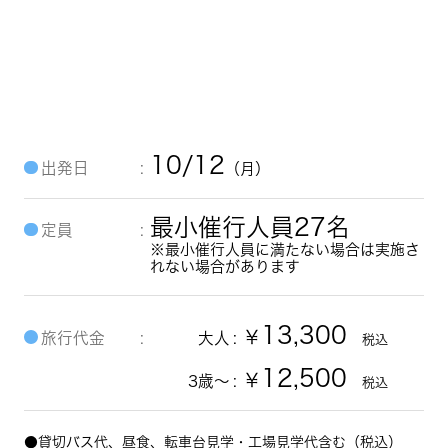
転車台＆鉄道歴史館
10/12
出発日
（月）
最小催行人員27名
定員
※最小催行人員に満たない場合は実施さ
れない場合があります
13,300
￥
旅行代金
大人
税込
12,500
￥
3歳～
税込
●貸切バス代、昼食、転車台見学・工場見学代含む（税込）