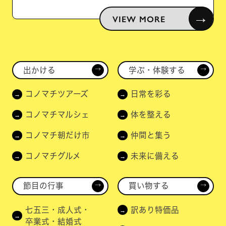
→
VIEW MORE
出かける
学ぶ・体験する
→
→
コノマチツアーズ
日常を彩る
コノマチマルシェ
体を整える
コノマチ朝だけ市
仲間と集う
コノマチグルメ
未来に備える
節目の行事
買い物する
→
→
七五三・成人式・
訳あり特価品
卒業式・結婚式