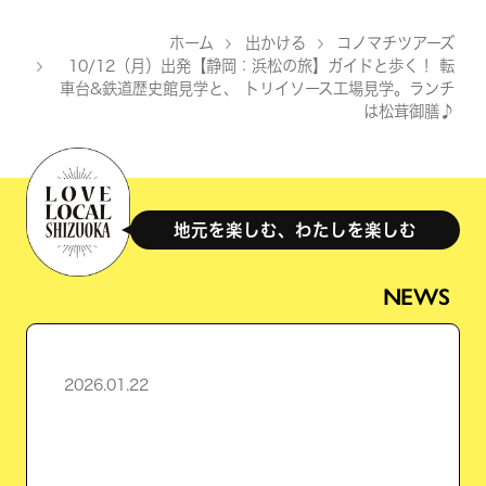
ホーム
出かける
コノマチツアーズ
>
>
10/12（月）出発【静岡：浜松の旅】ガイドと歩く！ 転
>
車台&鉄道歴史館見学と、 トリイソース工場見学。ランチ
は松茸御膳♪
地元を楽しむ、わたしを楽しむ
NEWS
2026.01.22