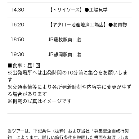
14:30
【トリイソース】●工場見学
16:20
【ヤタロー地産地消工場店】●お買物
18:50
JR藤枝駅南口着
19:30
JR静岡駅南口着
■食事：昼1回
※出発場所へは出発時間の10分前に集合をお願いしま
す
※交通事情等により各所発着時刻や内容等に変更が生ず
る場合があります
※掲載の写真はイメージです
当ツアーは、下記条件（抜粋）および当社「募集型企画旅行契
約」によります。詳しい旅行条件を説明した書面をお渡ししま