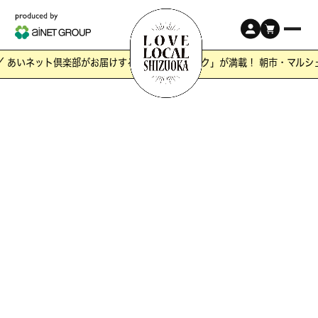
 あいネット倶楽部がお届けする静岡の「ワクワク」が満載！ 朝市・マルシ