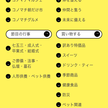
コノマチ朝だけ市
仲間と集う
コノマチグルメ
未来に備える
節目の行事
買い物する
→
→
七五三・成人式・
訳あり特価品
卒業式・結婚式
スイーツ
ご葬儀・法事・
ドリンク・ティー
仏壇・墓石
季節商品
人形供養・ペット供養
健康食品
防災
ペット関連