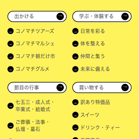
出かける
学ぶ・体験する
→
→
コノマチツアーズ
日常を彩る
コノマチマルシェ
体を整える
コノマチ朝だけ市
仲間と集う
コノマチグルメ
未来に備える
節目の行事
買い物する
→
→
七五三・成人式・
訳あり特価品
卒業式・結婚式
スイーツ
ご葬儀・法事・
ドリンク・ティー
仏壇・墓石